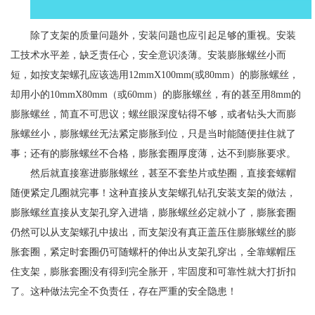
除了支架的质量问题外，安装问题也应引起足够的重视。安装
工技术水平差，缺乏责任心，安全意识淡薄。安装膨胀螺丝小而
短，如按支架螺孔应该选用12mmX100mm(或80mm）的膨胀螺丝，
却用小的10mmX80mm（或60mm）的膨胀螺丝，有的甚至用8mm的
膨胀螺丝，简直不可思议；螺丝眼深度钻得不够，或者钻头大而膨
胀螺丝小，膨胀螺丝无法紧定膨胀到位，只是当时能随便挂住就了
事；还有的膨胀螺丝不合格，膨胀套圈厚度薄，达不到膨胀要求。
然后就直接塞进膨胀螺丝，甚至不套垫片或垫圈，直接套螺帽
随便紧定几圈就完事！这种直接从支架螺孔钻孔安装支架的做法，
膨胀螺丝直接从支架孔穿入进墙，膨胀螺丝必定就小了，膨胀套圈
仍然可以从支架螺孔中拔出，而支架没有真正盖压住膨胀螺丝的膨
胀套圈，紧定时套圈仍可随螺杆的伸出从支架孔穿出，全靠螺帽压
住支架，膨胀套圈没有得到完全胀开，牢固度和可靠性就大打折扣
了。这种做法完全不负责任，存在严重的安全隐患！