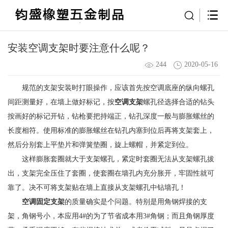
安装空调支架时要注意什么呢？
244
2020-05-16
规范的支架安装时打眼操作，应该首先按空调底座的纵向螺孔
间距测量好，在墙上做好标记，按
空调支架
螺孔径选择合适的钻头
按画好的标记开钻，钻枪要把持端正，钻孔深度一般与膨胀螺丝的
长度相符。使用标准的膨胀螺丝在钻孔内塞到位后再将支架套上，
然后分别套上平垫片和弹簧垫圈，旋上螺帽，并紧定到位。
这样膨胀套圈就大于支架螺孔，紧定时套圈无法从支架螺孔拔
出，支架完全压住了套圈，使套圈在墙孔内充分胀开，牢固性就可
靠了。决不可将支架贴在墙上直接从支架螺孔中钻墙孔！
空调固定支架
的质量确实是个问题。特别是用角钢焊接的支
架，角钢号小，本应用4#的为了节省成本用3#角钢；而且角钢厚度