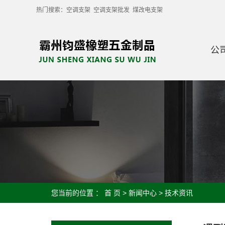
热门搜索：
空调支架
空调支架批发
煤改电支架
公
您当前的位置 ：
首 页
>
新闻中心
>
技术资讯