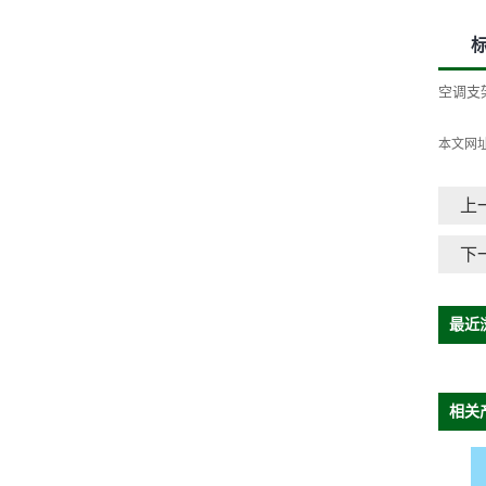
空调支
本文网
上
下
最近
相关