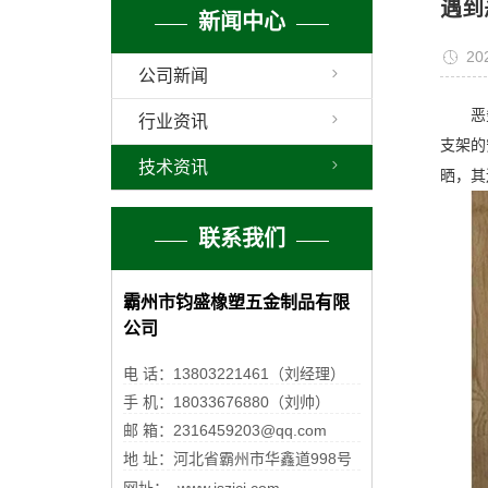
遇到
新闻中心
20
公司新闻
恶
行业资讯
支架的
技术资讯
晒，其
联系我们
霸州市钧盛橡塑五金制品有限
公司
电 话：13803221461（刘经理）
手 机：18033676880（刘帅）
邮 箱：2316459203@qq.com
地 址：河北省霸州市华鑫道998号
网址： www.jszjcj.com