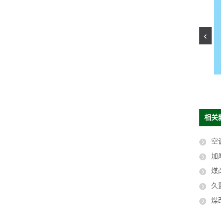
‹
空调配件支架
空调外机支架多少钱
相关
空
加
煤
久
煤