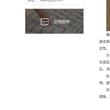
暴
弱支架
定性。
为
空调支
后，消
此
物，避
总
措施，