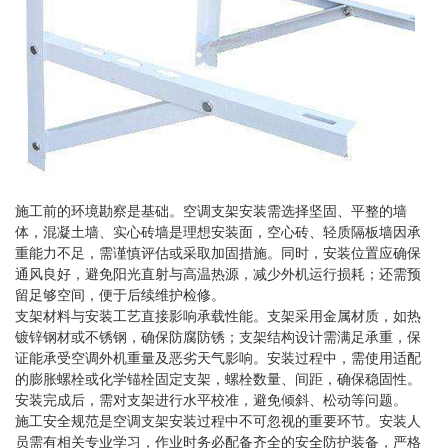
施工前的环境勘察是基础。空调支架安装需选择坚固、平整的墙
体，混凝土墙、实心砖墙是理想安装面，空心砖、轻质隔板墙因承
重能力不足，需谨慎评估或采取加固措施。同时，安装位置应确保
通风良好，避免阳光直射与高温热源，减少外机运行损耗；还需预
留足够空间，便于后续维护检修。
支架材料与安装工艺直接影响承载性能。支架采用金属材质，如热
镀锌钢材或不锈钢，确保防腐防锈；支架结构设计需满足承重，保
证能承受空调外机重量及恶劣天气影响。安装过程中，需使用适配
的膨胀螺栓或化学锚栓固定支架，螺栓数量、间距，确保稳固性。
安装完成后，需对支架进行水平校准，避免倾斜、松动等问题。
施工安全规范是空调支架安装过程中不可忽视的重要环节。安装人
员需有相关专业学习，作业时务必配备齐全的安全防护装备，严格