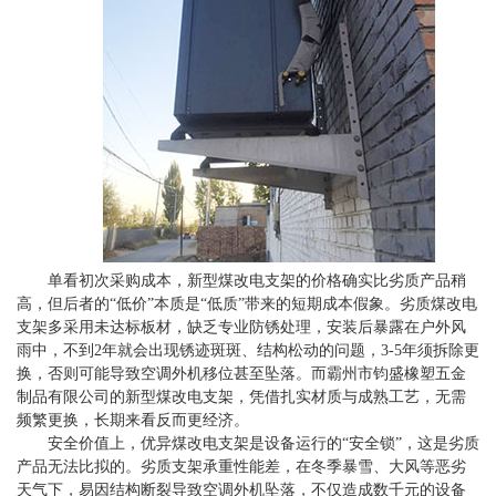
单看初次采购成本，新型煤改电支架的价格确实比劣质产品稍
高，但后者的“低价”本质是“低质”带来的短期成本假象。劣质煤改电
支架多采用未达标板材，缺乏专业防锈处理，安装后暴露在户外风
雨中，不到2年就会出现锈迹斑斑、结构松动的问题，3-5年须拆除更
换，否则可能导致空调外机移位甚至坠落。而霸州市钧盛橡塑五金
制品有限公司的新型煤改电支架，凭借扎实材质与成熟工艺，无需
频繁更换，长期来看反而更经济。
安全价值上，优异煤改电支架是设备运行的“安全锁”，这是劣质
产品无法比拟的。劣质支架承重性能差，在冬季暴雪、大风等恶劣
天气下，易因结构断裂导致空调外机坠落，不仅造成数千元的设备