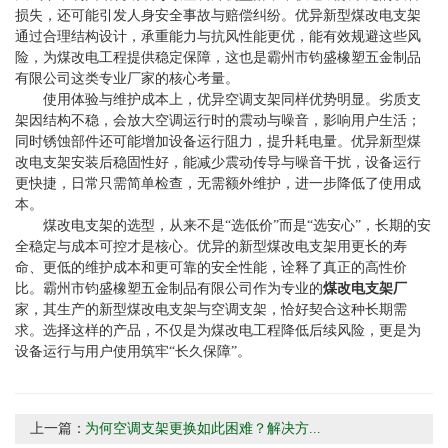
损失，还可能引发人身安全事故与赔偿纠纷。优异新型煤改电支架
通过合理结构设计，承重能力与抗风性能更优，能有效规避这些风
险，为煤改电工程提供稳定保障，这也是霸州市钧盛橡塑五金制品
有限公司这类专业厂家的核心考量。
使用体验与维护成本上，优异空调支架同样优势明显。劣质支
架因结构不稳，会放大空调运行时的震动与噪音，影响用户生活；
同时锈蚀部件还可能增加设备运行阻力，提升耗电量。优异新型煤
改电支架安装后稳固性好，能减少震动传导与噪音干扰，设备运行
更快捷，日常只需简单检查，无需额外维护，进一步降低了使用成
本。
煤改电支架的选型，从来不是“选低价”而是“选安心”，长期的安
全稳定与成本可控才是核心。优异的新型煤改电支架用更长的寿
命、更低的维护成本和更可靠的安全性能，诠释了真正的高性价
比。霸州市钧盛橡塑五金制品有限公司作为专业的
煤改电支架厂
家，其生产的新型煤改电支架与空调支架，恰好契合这种长期需
求。选择这样的产品，不仅是为煤改电工程降低后续风险，更是为
设备运行与用户使用筑牢“长久保障”。
上一篇：
为何空调支架更换如此困难？解决方...