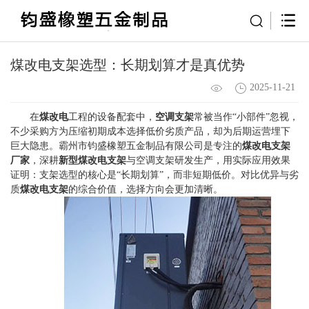
煤改电支架选型：长期划算才是真优势
2025-11-21
在
煤改电
工程的设备配套中，
空调支架
常被当作“小部件”忽视，
不少采购方为压缩初期成本选择低价劣质产品，却为后期运营埋下
巨大隐患。霸州市钧盛橡塑五金制品有限公司是专注的
煤改电支架
厂家
，深耕
新型煤改电支架
与空调支架研发生产，用实际应用效果
证明：支架选型的核心是“长期划算”，而非短期低价。对比优异与劣
质
煤改电支架
的综合价值，选择方向会更加清晰。