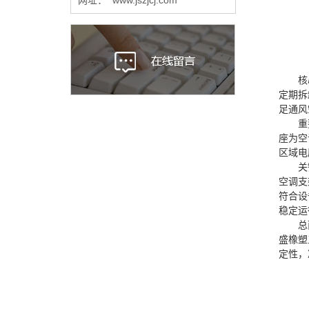
核
定期拆
足通风
重
座为空
区域电
关
空调支
符合设
稳定运
总
盛橡塑
定性，