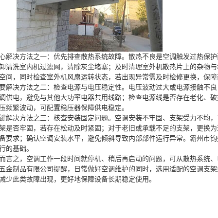
心解决方法之一：优先排查散热系统故障。散热不良是空调触发过热保护
卸清洗室内机过滤网，清除灰尘堵塞；及时清理室外机散热片上的杂物与
空间，同时检查室外机风扇运转状态，若出现异常需及时检修更换，保障
要解决方法之二：检查电源与电压稳定性。电压波动过大或电源接触不良
调供电，避免与其他大功率电器共用线路；检查电源线是否存在老化、破
压频繁波动，可配置稳压器保障供电稳定。
键解决方法之三：核查安装固定问题。空调安装不牢固、支架受力不均，
架是否牢固，若存在松动及时紧固；对于老旧或承载不足的支架，更换为
备要求；确认空调安装水平，避免倾斜导致内部部件运行异常。霸州市钧
行的基础。
而言之，空调工作一段时间就停机、稍后再启动的问题，可从散热系统、
五金制品有限公司提醒，日常做好空调维护的同时，选用适配的空调支架
减少此类故障出现，更好地保障设备长期稳定使用。