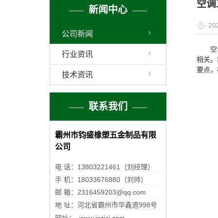
空调
新闻中心
20
公司新闻
空
行业资讯
相关。
要点，
技术资讯
联系我们
霸州市钧盛橡塑五金制品有限
公司
电 话：13803221461（刘经理）
手 机：18033676880（刘帅）
邮 箱：2316459203@qq.com
地 址：河北省霸州市华鑫道998号
网址： www.jszjcj.com