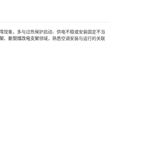
障现象，多与过热保护启动、供电不稳或安装固定不当
架
、
新型煤改电支架
领域，熟悉空调安装与运行的关联