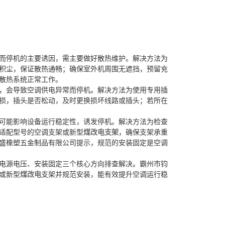
而停机的主要诱因，需主要做好散热维护。解决方法为
积尘，保证散热通畅；确保室外机周围无遮挡，预留充
散热系统正常工作。
，会导致空调供电异常而停机。解决方法为使用专用插
损，插头是否松动，及时更换损坏线路或插头；若所在
可能影响设备运行稳定性，诱发停机。解决方法为检查
适配型号的空调支架或新型
煤改电支架
，确保支架承重
盛橡塑五金制品有限公司提示，规范的安装固定是空调
电源电压、安装固定三个核心方向排查解决。霸州市钧
或新型
煤改电
支架并规范安装，能有效提升空调运行稳