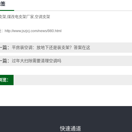
标签
支架
煤改电支架厂家
空调支架
,
,
址：
http://www.jszjcj.com/news/980.html
一篇：
平房装空调：放地下还是装支架？答案在这
一篇：
过年大扫除需要清理空调吗
浏览：
快速通道