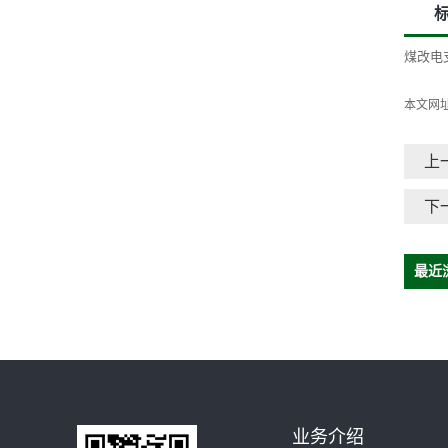
煤改电
本文网
上
下
最近
业务介绍